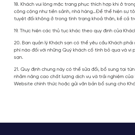
18. Khách vui lòng mặc trang phục thích hợp khi ở tro
công cộng như tiền sảnh, nhà hàng…Để thể hiện sự tô
tuyệt đối không ở trong tình trạng khoả thân, kể cả t
19. Thực hiện các thủ tục khác theo quy định của Khách
20. Ban quản lý Khách sạn có thể yêu cầu Khách phải 
phí nào đối với những Quý khách cố tình bỏ qua và vi
sạn.
21. Quy định chung này có thể sửa đổi, bổ sung tại từ
nhằm nâng cao chất lượng dịch vụ và trải nghiệm của 
Website chính thức hoặc gửi văn bản bổ sung cho Kh