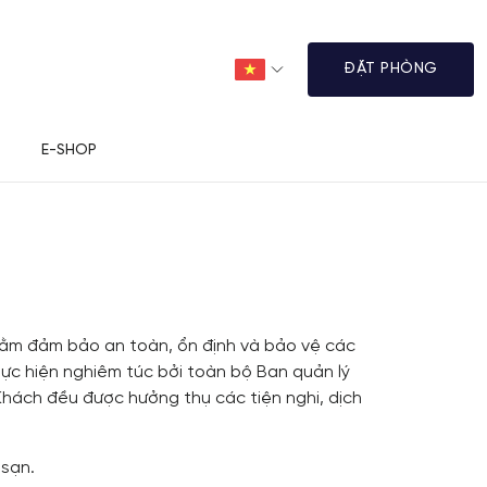
ĐẶT PHÒNG
E-SHOP
ằm đảm bảo an toàn, ổn định và bảo vệ các
hực hiện nghiêm túc bởi toàn bộ Ban quản lý
hách đều được hưởng thụ các tiện nghi, dịch
 sạn.