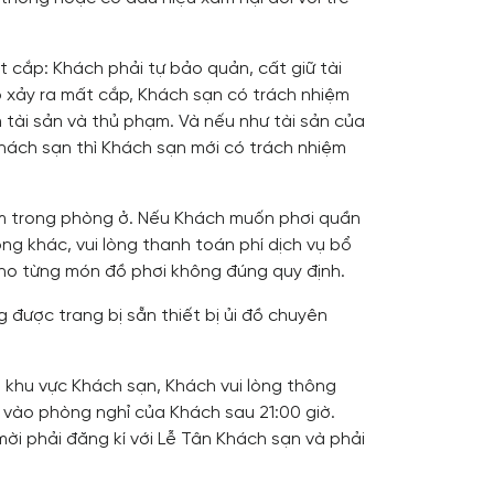
t cắp: Khách phải tự bảo quản, cất giữ tài
p xảy ra mất cắp, Khách sạn có trách nhiệm
 tài sản và thủ phạm. Và nếu như tài sản của
hách sạn thì Khách sạn mới có trách nhiệm
ắm trong phòng ở. Nếu Khách muốn phơi quần
g khác, vui lòng thanh toán phí dịch vụ bổ
cho từng món đồ phơi không đúng quy định.
 được trang bị sẵn thiết bị ủi đồ chuyên
 khu vực Khách sạn, Khách vui lòng thông
c vào phòng nghỉ của Khách sau 21:00 giờ.
i phải đăng kí với Lễ Tân Khách sạn và phải