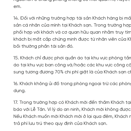
em.
14. Đối với những trường hợp tài sản Khách hàng bị mấ
sản cá nhân của mình tại Khách sạn. Trong trường hợ
phối hợp với khách và cơ quan hữu quan nhằm truy tìm
khách bị mất cắp chứng minh được từ nhân viên của K
bồi thường phần tài sản đó.
15. Khách chỉ được phơi quần áo tại khu vực phòng t
áo tại khu vực ban công và/hoặc các khu vực công cộn
sung tương đương 70% chi phí giặt là của Khách sạn 
16. Khách không ủi đồ trong phòng ngoại trừ các phòng
dụng.
17. Trong trường hợp có Khách mời đến thăm Khách tại
báo với Lễ Tân. Vì lý do an ninh, Khách mời không đượ
Nếu Khách muốn mời Khách mời ở lại qua đêm, Khách mờ
trả phí lưu trú theo quy định của Khách sạn.