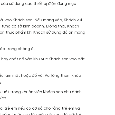
 cầu sử dụng các thiết bị điện đúng mục
i vào Khách sạn. Nếu mang vào, Khách vui
a từng cơ sở kinh doanh. Đồng thời, Khách
toàn thực phẩm khi Khách sử dụng đồ ăn mang
 vào trong phòng ở.
t hay chất nổ vào khu vực Khách sạn vào bất
nếu làm mất hoặc đổ vỡ. Vui lòng tham khảo
g.
 luật trong khuôn viên Khách sạn như đánh
ích.
ới trẻ em nếu có cơ sở cho rằng trẻ em và
thống hoặc có dấu hiệu xâm hại đối với trẻ