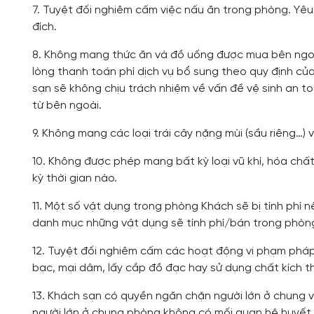
7. Tuyệt đối nghiêm cấm việc nấu ăn trong phòng. Yêu
đích.
8. Không mang thức ăn và đồ uống được mua bên ngoà
lòng thanh toán phí dịch vụ bổ sung theo quy định củ
sạn sẽ không chịu trách nhiệm về vấn đề vệ sinh an 
từ bên ngoài.
9. Không mang các loại trái cây nặng mùi (sầu riêng…)
10. Không được phép mang bất kỳ loại vũ khí, hóa chấ
kỳ thời gian nào.
11. Một số vật dụng trong phòng Khách sẽ bị tính phí 
danh mục những vật dụng sẽ tính phí/bán trong phòn
12. Tuyệt đối nghiêm cấm các hoạt động vi phạm pháp
bạc, mại dâm, lấy cắp đồ đạc hay sử dụng chất kích th
13. Khách sạn có quyền ngăn chặn người lớn ở chung v
người lớn ở chung phòng không có mối quan hệ huyết 