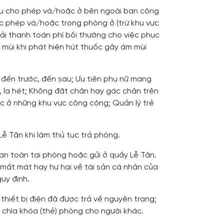
hiệu cho phép và/hoặc ở bên ngoài ban công
ợc phép và/hoặc trong phòng ở (trừ khu vực
ải thanh toán phí bồi thường cho việc phục
m mùi khi phát hiện hút thuốc gây ám mùi
 đến trước, đến sau; Ưu tiên phụ nữ mang
o, la hét; Không đặt chân hay gác chân trên
c ở những khu vực công cộng; Quản lý trẻ
 Lễ Tân khi làm thủ tục trả phòng.
t an toàn tại phòng hoặc gửi ở quầy Lễ Tân.
 mất mát hay hư hại về tài sản cá nhân của
uy định.
 thiết bị điện đã được trả về nguyên trạng;
 chìa khóa (thẻ) phòng cho người khác.