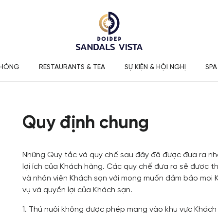
PHÒNG
RESTAURANTS & TEA
SỰ KIỆN & HỘI NGHỊ
SPA
Quy định chung
Những Quy tắc và quy chế sau đây đã được đưa ra nh
lợi ích của Khách hàng. Các quy chế đưa ra sẽ được t
và nhân viên Khách sạn với mong muốn đảm bảo mọi K
vụ và quyền lợi của Khách sạn.
1. Thú nuôi không được phép mang vào khu vực Khách