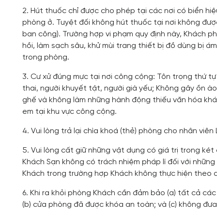
2. Hút thuốc chỉ được cho phép tại các nơi có biển 
phòng ở. Tuyệt đối không hút thuốc tại nơi không đư
ban công). Trường hợp vi phạm quy định này, Khách ph
hồi, làm sạch sâu, khử mùi trang thiết bị đồ dùng bị á
trong phòng.
3. Cư xử đúng mực tại nơi công cộng: Tôn trọng thứ tự
thai, người khuyết tật, người già yếu; Không gây ồn à
ghế và không làm những hành động thiếu văn hóa khá
em tại khu vực công cộng.
4. Vui lòng trả lại chìa khoá (thẻ) phòng cho nhân viên
5. Vui lòng cất giữ những vật dụng có giá trị trong ké
Khách Sạn không có trách nhiệm pháp lí đối với những
Khách trong trường hợp Khách không thực hiện theo q
6. Khi ra khỏi phòng Khách cần đảm bảo (a) tất cả các
(b) cửa phòng đã được khóa an toàn; và (c) không đưa